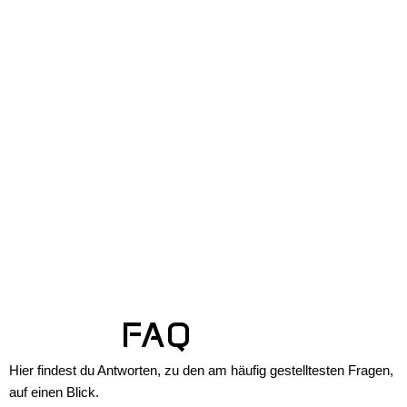
Zum
Mai
EXPJJ
Inhalt
Men
springen
FAQ
Hier findest du Antworten, zu den am häufig gestelltesten Fragen,
auf einen Blick.